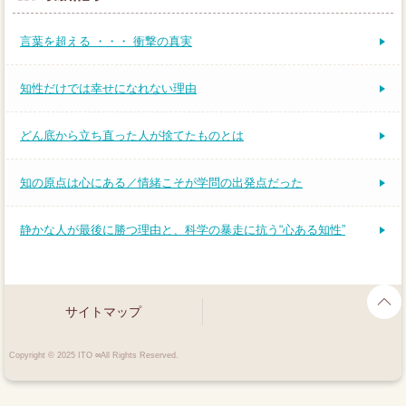
言葉を超える ・・・ 衝撃の真実
知性だけでは幸せになれない理由
どん底から立ち直った人が捨てたものとは
知の原点は心にある／情緒こそが学問の出発点だった
静かな人が最後に勝つ理由と、科学の暴走に抗う“心ある知性”
サイトマップ
Copyright © 2025 ITO ∞All Rights Reserved.